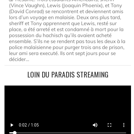
(Vince Vaughn), Lewis (Joaquin Phoenix), et Tony
(David Conrad) se rencontrent et deviennent amis
lors d’un voyage en malaisie. Deux ans plus tard,
sheriff et Tony apprennent que Lewis, resté sur
place, a été arreté et est condamné à mort pour la
possession du hachisch qu’ils avaient acheté
ensemble. S’ils ne se rendent pas tous les deux à la
police malaisienne pour purger trois ans de prison,
leur ami sera executé. Ils ont sept jours pour se
décider…
LOIN DU PARADIS STREAMING