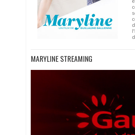
e
c
s
c
d
l
d
MARYLINE STREAMING