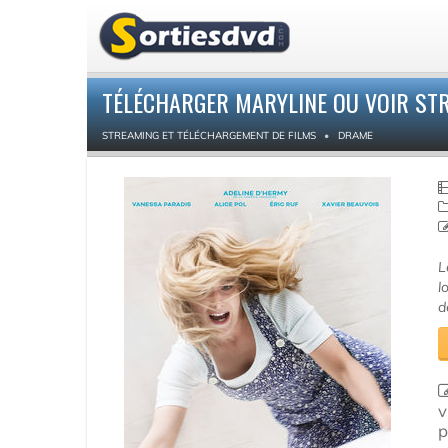
TÉLÉCHARGER MARYLINE OU VOIR ST
STREAMING ET TÉLÉCHARGEMENT DE FILMS
DRAME
L
l
d
v
p