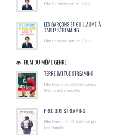
Film Comédie sorti en 2013
LES GARÇONS ET GUILLAUME, À
TABLE! STREAMING
Film Comédie sorti en 2013
FILM DU MÊME GENRE
TERRE BATTUE STREAMING
Film Drame de 2014 réalisé par
Stéphane Demoustier
PRECIOUS STREAMING
Film Drame de 2010 réalisé par
Lee Daniels