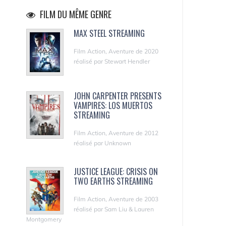
FILM DU MÊME GENRE
MAX STEEL STREAMING
Film Action, Aventure de 2020
réalisé par Stewart Hendler
JOHN CARPENTER PRESENTS
VAMPIRES: LOS MUERTOS
STREAMING
Film Action, Aventure de 2012
réalisé par Unknown
JUSTICE LEAGUE: CRISIS ON
TWO EARTHS STREAMING
Film Action, Aventure de 2003
réalisé par Sam Liu & Lauren
Montgomery