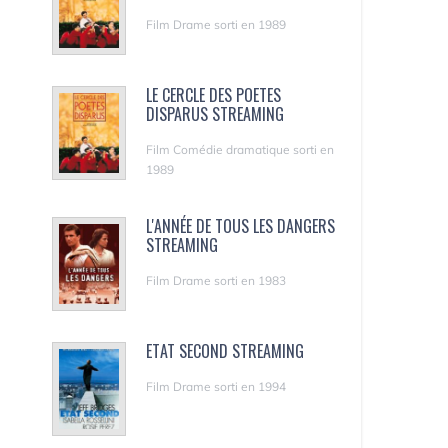
Film Drame sorti en 1989
LE CERCLE DES POETES
DISPARUS STREAMING
Film Comédie dramatique sorti en
1989
L'ANNÉE DE TOUS LES DANGERS
STREAMING
Film Drame sorti en 1983
ETAT SECOND STREAMING
Film Drame sorti en 1994