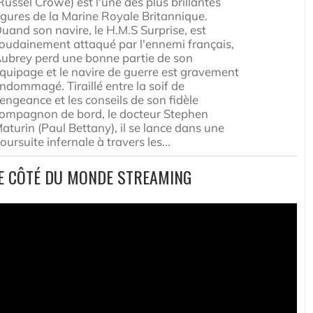
Russel Crowe) est l'une des plus brillantes
igures de la Marine Royale Britannique.
uand son navire, le H.M.S Surprise, est
oudainement attaqué par l'ennemi français,
ubrey perd une bonne partie de son
quipage et le navire de guerre est gravement
ndommagé. Tiraillé entre la soif de
engeance et les conseils de son fidèle
ompagnon de bord, le docteur Stephen
aturin (Paul Bettany), il se lance dans une
oursuite infernale à travers les...
E CÔTÉ DU MONDE STREAMING