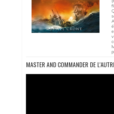
(
f
Q
s
A
é
e
v
c
M
p
MASTER AND COMMANDER DE L'AUTR