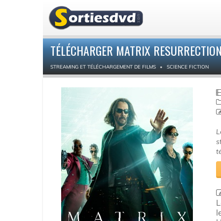
TÉLÉCHARGER MATRIX RESURRECTION
STREAMING ET TÉLÉCHARGEMENT DE FILMS
SCIENCE FICTION
L
s
t
L
l