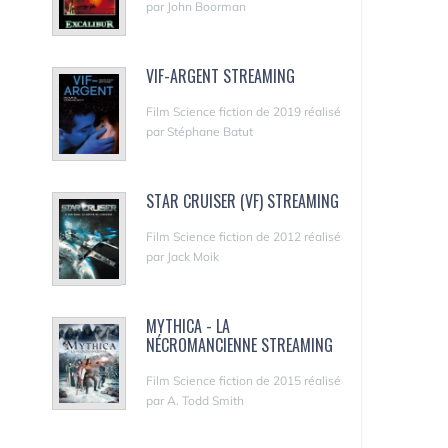
par John Boorman
VIF-ARGENT STREAMING
Film Science fiction de 2019 réalisé
par Stéphane Batut
STAR CRUISER (VF) STREAMING
Film Science fiction de 2012 réalisé
par Jack Moik
MYTHICA - LA
NÉCROMANCIENNE STREAMING
Film Science fiction de 2015 réalisé
par A. Todd Smith