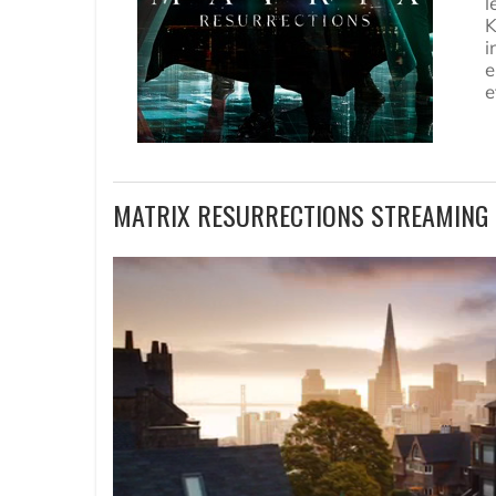
l
K
i
e
e
MATRIX RESURRECTIONS STREAMING