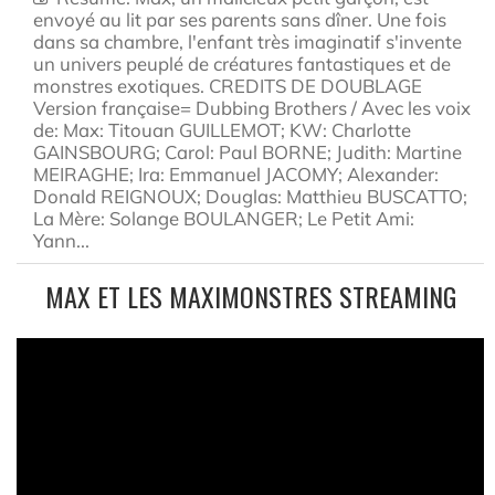
envoyé au lit par ses parents sans dîner. Une fois
dans sa chambre, l'enfant très imaginatif s'invente
un univers peuplé de créatures fantastiques et de
monstres exotiques. CREDITS DE DOUBLAGE
Version française= Dubbing Brothers / Avec les voix
de: Max: Titouan GUILLEMOT; KW: Charlotte
GAINSBOURG; Carol: Paul BORNE; Judith: Martine
MEIRAGHE; Ira: Emmanuel JACOMY; Alexander:
Donald REIGNOUX; Douglas: Matthieu BUSCATTO;
La Mère: Solange BOULANGER; Le Petit Ami:
Yann...
MAX ET LES MAXIMONSTRES STREAMING