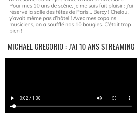
Pour mes 10 ans de scène, je me suis fait plaisir : j’ai
réservé la salle des fêtes de Paris… Bercy ! Chelou,
y’avait même pas d’hôtel ! Avec mes copains
musiciens, on a soufflé nos 10 bougies. C’était trop
bien !
MICHAEL GREGORIO : J'AI 10 ANS STREAMING