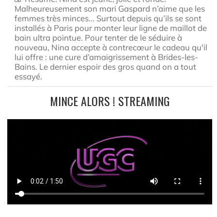
Malheureusement son mari Gaspard n’aime que les
femmes très minces... Surtout depuis qu’ils se sont
installés à Paris pour monter leur ligne de maillot de
bain ultra pointue. Pour tenter de le séduire à
nouveau, Nina accepte à contrecœur le cadeau qu'il
lui offre : une cure d’amaigrissement à Brides-les-
Bains. Le dernier espoir des gros quand on a tout
essayé.
MINCE ALORS ! STREAMING