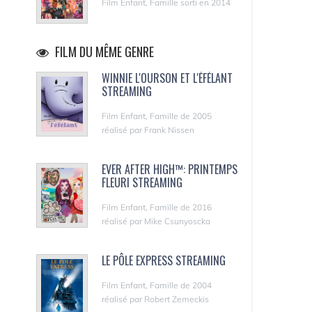
Film Enfant, Famille sorti en 2014
FILM DU MÊME GENRE
WINNIE L'OURSON ET L'ÉFÉLANT
STREAMING
Film Enfant, Famille de 2005
réalisé par Frank Nissen
EVER AFTER HIGH™: PRINTEMPS
FLEURI STREAMING
Film Enfant, Famille de 2016
réalisé par Mike Csunyoscka
LE PÔLE EXPRESS STREAMING
Film Enfant, Famille de 2004
réalisé par Robert Zemeckis