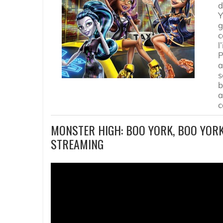
d
Y
g
c
l
P
a
s
b
a
c
MONSTER HIGH: BOO YORK, BOO YOR
STREAMING