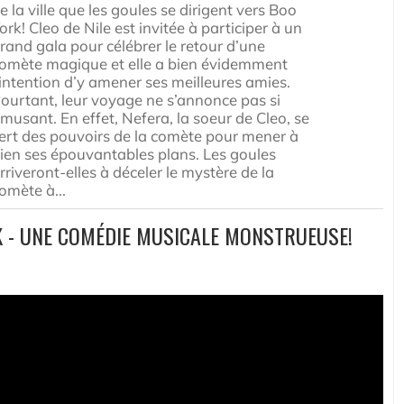
e la ville que les goules se dirigent vers Boo
ork! Cleo de Nile est invitée à participer à un
rand gala pour célébrer le retour d’une
omète magique et elle a bien évidemment
’intention d’y amener ses meilleures amies.
ourtant, leur voyage ne s’annonce pas si
musant. En effet, Nefera, la soeur de Cleo, se
ert des pouvoirs de la comète pour mener à
ien ses épouvantables plans. Les goules
rriveront-elles à déceler le mystère de la
omète à...
K - UNE COMÉDIE MUSICALE MONSTRUEUSE!