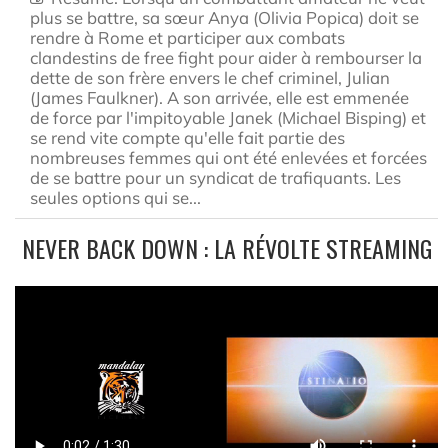
plus se battre, sa sœur Anya (Olivia Popica) doit se
rendre à Rome et participer aux combats
clandestins de free fight pour aider à rembourser la
dette de son frère envers le chef criminel, Julian
(James Faulkner). A son arrivée, elle est emmenée
de force par l'impitoyable Janek (Michael Bisping) et
se rend vite compte qu'elle fait partie des
nombreuses femmes qui ont été enlevées et forcées
de se battre pour un syndicat de trafiquants. Les
seules options qui se...
NEVER BACK DOWN : LA RÉVOLTE STREAMING