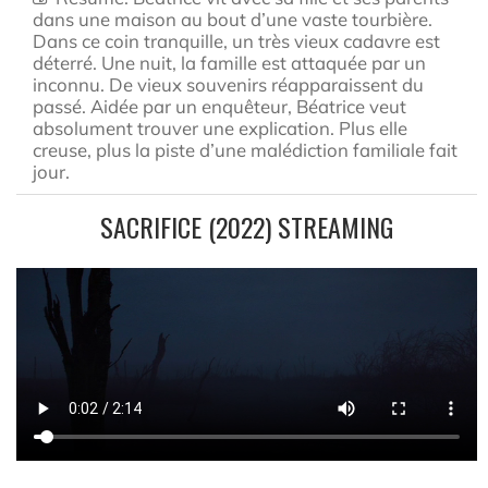
dans une maison au bout d’une vaste tourbière.
Dans ce coin tranquille, un très vieux cadavre est
déterré. Une nuit, la famille est attaquée par un
inconnu. De vieux souvenirs réapparaissent du
passé. Aidée par un enquêteur, Béatrice veut
absolument trouver une explication. Plus elle
creuse, plus la piste d’une malédiction familiale fait
jour.
SACRIFICE (2022) STREAMING