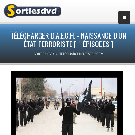
▼
TÉLÉCHARGER D.A.E.C.H. - NAISSANCE D’UN
ÉTAT TERRORISTE [ 1 ÉPISODES ]
SORTIES DVD
TÉLÉCHARGEMENT SÉRIES TV