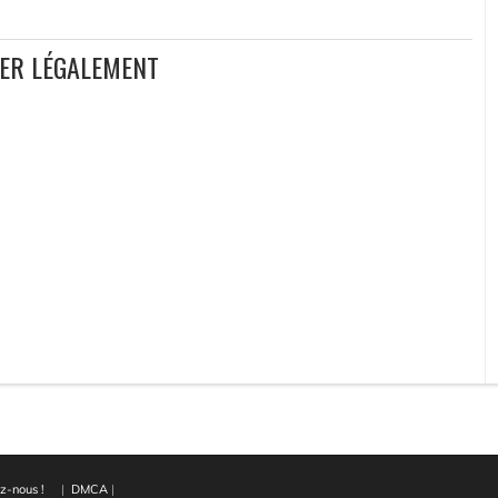
GER LÉGALEMENT
z-nous !
|
DMCA
|