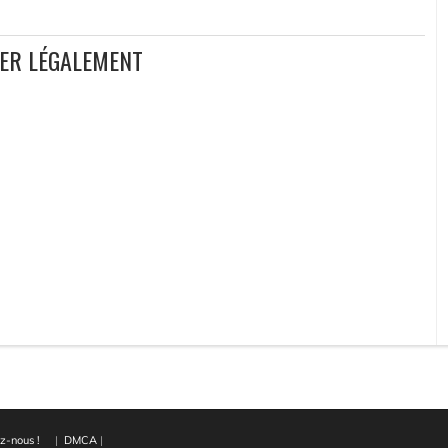
GER LÉGALEMENT
z-nous !
|
DMCA
|