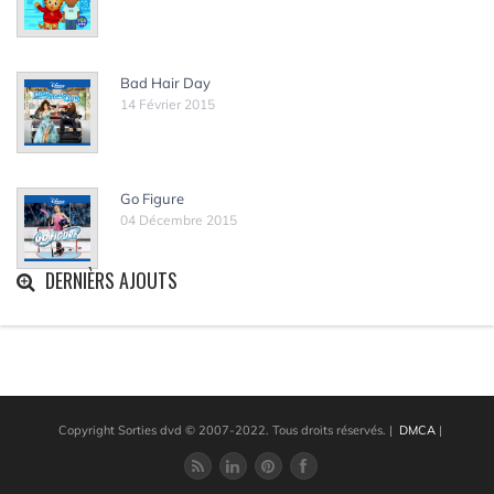
Bad Hair Day
14 Février 2015
Go Figure
04 Décembre 2015
DERNIÈRS AJOUTS
Copyright Sorties dvd © 2007-2022. Tous droits réservés.
|
DMCA
|