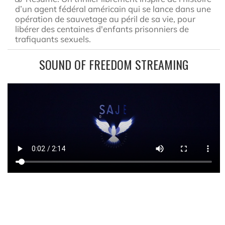
d’un agent fédéral américain qui se lance dans une
opération de sauvetage au péril de sa vie, pour
libérer des centaines d'enfants prisonniers de
trafiquants sexuels.
SOUND OF FREEDOM STREAMING