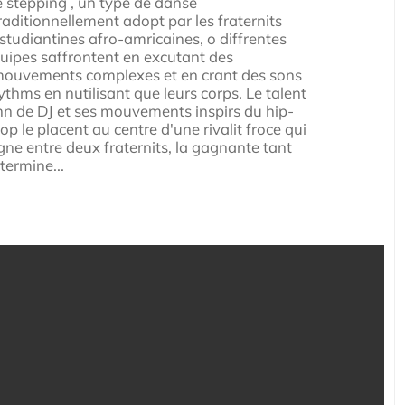
e stepping , un type de danse
raditionnellement adopt par les fraternits
studiantines afro-amricaines, o diffrentes
uipes saffrontent en excutant des
ouvements complexes et en crant des sons
ythms en nutilisant que leurs corps. Le talent
nn de DJ et ses mouvements inspirs du hip-
op le placent au centre d'une rivalit froce qui
gne entre deux fraternits, la gagnante tant
termine...