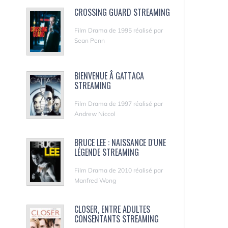
CROSSING GUARD STREAMING
Film Drama de 1995 réalisé par
Sean Penn
BIENVENUE Â GATTACA
STREAMING
Film Drama de 1997 réalisé par
Andrew Niccol
BRUCE LEE : NAISSANCE D'UNE
LÉGENDE STREAMING
Film Drama de 2010 réalisé par
Manfred Wong
CLOSER, ENTRE ADULTES
CONSENTANTS STREAMING