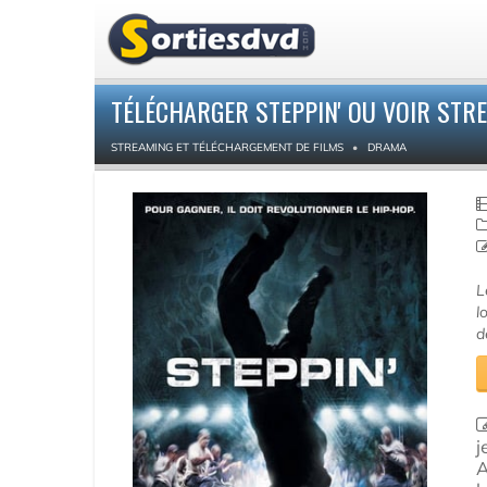
TÉLÉCHARGER STEPPIN' OU VOIR STR
STREAMING ET TÉLÉCHARGEMENT DE FILMS
DRAMA
L
l
d
j
A