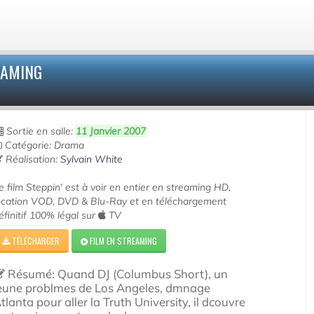
EAMING
Sortie en salle:
11 Janvier 2007
Catégorie: Drama
Réalisation:
Sylvain White
e film Steppin' est à voir en entier en streaming HD,
ocation VOD, DVD & Blu-Ray et en téléchargement
éfinitif 100% légal sur
TV
TÉLÉCHARGER
FILM EN STREAMING
Résumé: Quand DJ (Columbus Short), un
eune problmes de Los Angeles, dmnage
tlanta pour aller la Truth University, il dcouvre