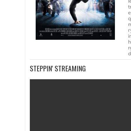
l
t
e
q
m
r
i
h
r
d
STEPPIN' STREAMING