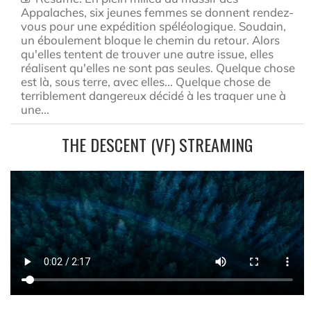
Appalaches, six jeunes femmes se donnent rendez-
vous pour une expédition spéléologique. Soudain,
un éboulement bloque le chemin du retour. Alors
qu'elles tentent de trouver une autre issue, elles
réalisent qu'elles ne sont pas seules. Quelque chose
est là, sous terre, avec elles... Quelque chose de
terriblement dangereux décidé à les traquer une à
une...
THE DESCENT (VF) STREAMING