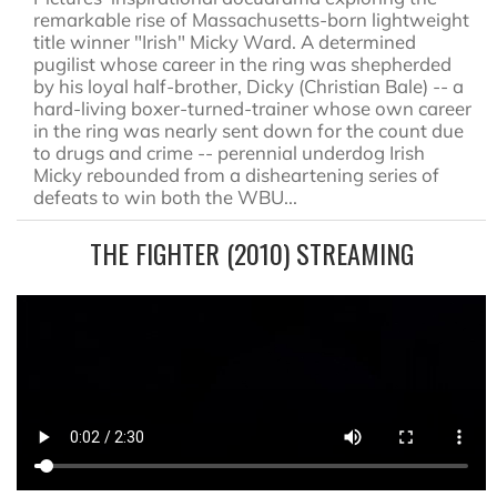
remarkable rise of Massachusetts-born lightweight
title winner "Irish" Micky Ward. A determined
pugilist whose career in the ring was shepherded
by his loyal half-brother, Dicky (Christian Bale) -- a
hard-living boxer-turned-trainer whose own career
in the ring was nearly sent down for the count due
to drugs and crime -- perennial underdog Irish
Micky rebounded from a disheartening series of
defeats to win both the WBU...
THE FIGHTER (2010) STREAMING