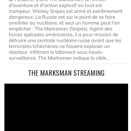
d'aventure et d'action explosif où tout est
trompeur, Wesley Snipes est armé et extrêmement
dangereux. La Russie est sur le point de se faire
annihiler au nucléaire, et seul un homme peut l'en
empêcher : The Marksman (Snipes). Agent des
forces spéciales américaines, il a pour mission de
détruire une centrale nucléaire russe avant que les
terroristes tchéchènes ne fassent exploser un
réacteur. Infiltrant le bâtiment sous haute-
surveillance, The Marksman indique la cible...
THE MARKSMAN STREAMING