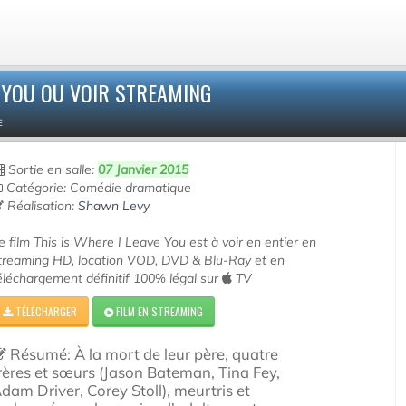
E YOU OU VOIR STREAMING
E
Sortie en salle:
07 Janvier 2015
Catégorie: Comédie dramatique
Réalisation:
Shawn Levy
e film This is Where I Leave You est à voir en entier en
treaming HD, location VOD, DVD & Blu-Ray et en
éléchargement définitif 100% légal sur
TV
TÉLÉCHARGER
FILM EN STREAMING
Résumé: À la mort de leur père, quatre
rères et sœurs (Jason Bateman, Tina Fey,
dam Driver, Corey Stoll), meurtris et