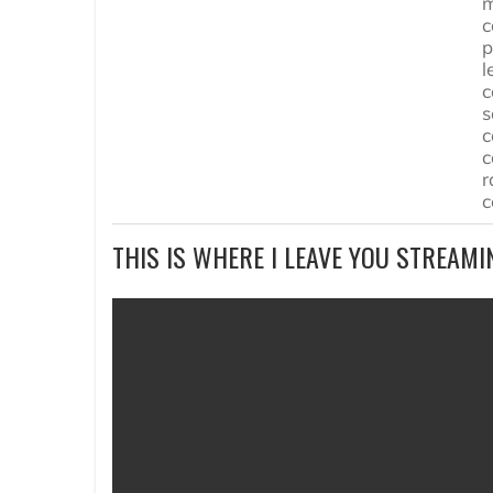
m
c
p
l
c
s
c
c
r
c
THIS IS WHERE I LEAVE YOU STREAMI