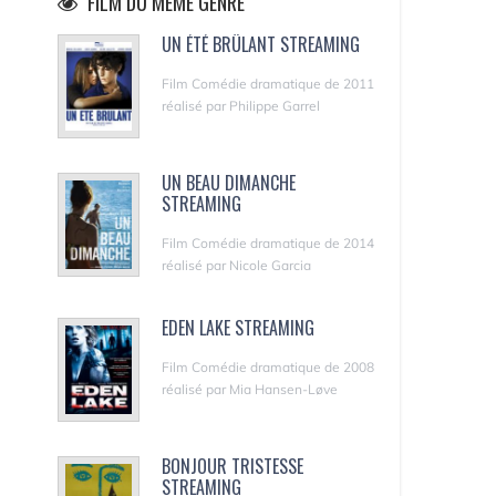
FILM DU MÊME GENRE
UN ÉTÉ BRÛLANT STREAMING
Film Comédie dramatique de 2011
réalisé par Philippe Garrel
UN BEAU DIMANCHE
STREAMING
Film Comédie dramatique de 2014
réalisé par Nicole Garcia
EDEN LAKE STREAMING
Film Comédie dramatique de 2008
réalisé par Mia Hansen-Løve
BONJOUR TRISTESSE
STREAMING