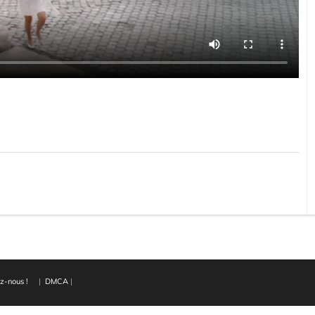
z-nous !
|
DMCA
|