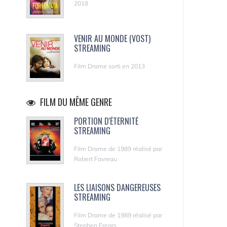
2018
VENIR AU MONDE (VOST)
STREAMING
Film Drame sorti en 2013
FILM DU MÊME GENRE
PORTION D'ÉTERNITÉ
STREAMING
Film Drame de 1989 réalisé par
Robert Favreau
LES LIAISONS DANGEREUSES
STREAMING
Film Drame de 1989 réalisé par
Stephen Frears