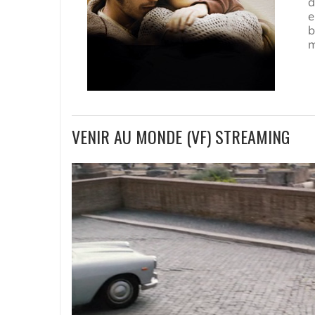
d
e
b
m
VENIR AU MONDE (VF) STREAMING