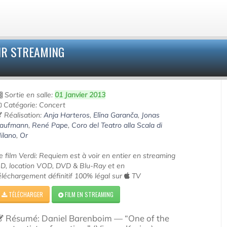
IR STREAMING
Sortie en salle:
01 Janvier 2013
Catégorie: Concert
Réalisation:
Anja Harteros
,
Elīna Garanča
,
Jonas
aufmann
,
René Pape
,
Coro del Teatro alla Scala di
ilano
,
Or
e film Verdi: Requiem est à voir en entier en streaming
D, location VOD, DVD & Blu-Ray et en
éléchargement définitif 100% légal sur
TV
TÉLÉCHARGER
FILM EN STREAMING
Résumé: Daniel Barenboim — “One of the