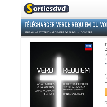
TÉLÉCHARGER VERDI: REQUIEM OU VO
STREAMING ET TÉLÉCHARGEMENT DE FILMS
CONCERT
K
M
L
H
t