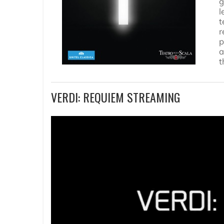
g
l
t
r
p
a
t
VERDI: REQUIEM STREAMING