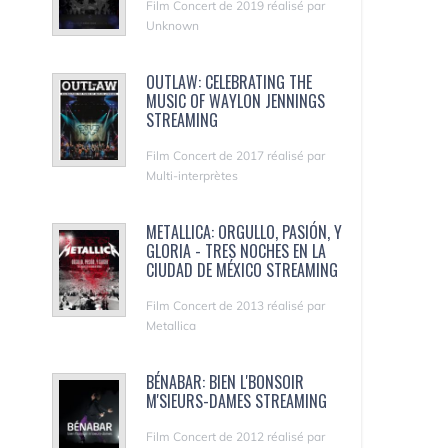
Film Concert de 2019 réalisé par
Unknown
OUTLAW: CELEBRATING THE
MUSIC OF WAYLON JENNINGS
STREAMING
Film Concert de 2017 réalisé par
Multi-interprètes
METALLICA: ORGULLO, PASIÓN, Y
GLORIA - TRES NOCHES EN LA
CIUDAD DE MÉXICO STREAMING
Film Concert de 2013 réalisé par
Metallica
BÉNABAR: BIEN L'BONSOIR
M'SIEURS-DAMES STREAMING
Film Concert de 2012 réalisé par