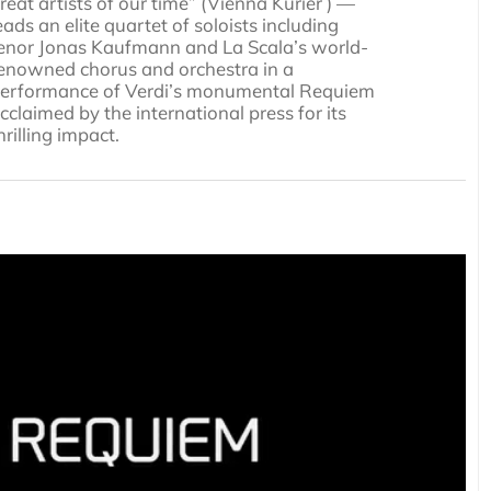
reat artists of our time” (Vienna Kurier ) —
eads an elite quartet of soloists including
enor Jonas Kaufmann and La Scala’s world-
enowned chorus and orchestra in a
erformance of Verdi’s monumental Requiem
cclaimed by the international press for its
hrilling impact.