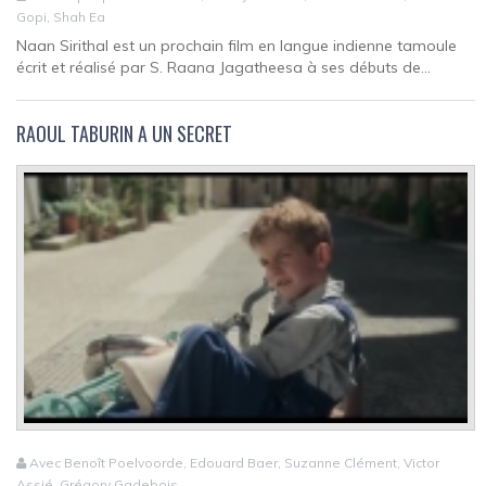
Gopi, Shah Ea
Naan Sirithal est un prochain film en langue indienne tamoule
écrit et réalisé par S. Raana Jagatheesa à ses débuts de...
RAOUL TABURIN A UN SECRET
Avec Benoît Poelvoorde, Edouard Baer, Suzanne Clément, Victor
Assié, Grégory Gadebois