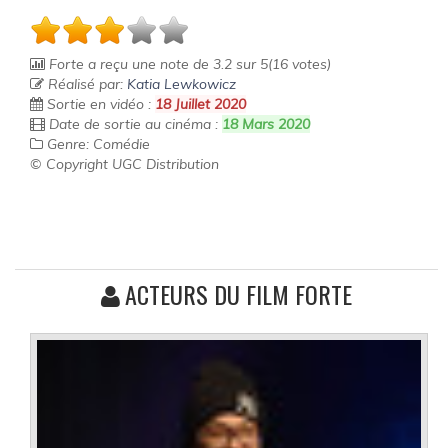
Forte
a reçu une note de
3.2
sur
5
(
16
votes)
Réalisé par:
Katia Lewkowicz
Sortie en vidéo :
18 Juillet 2020
Date de sortie au cinéma :
18 Mars 2020
Genre: Comédie
© Copyright UGC Distribution
ACTEURS DU FILM FORTE