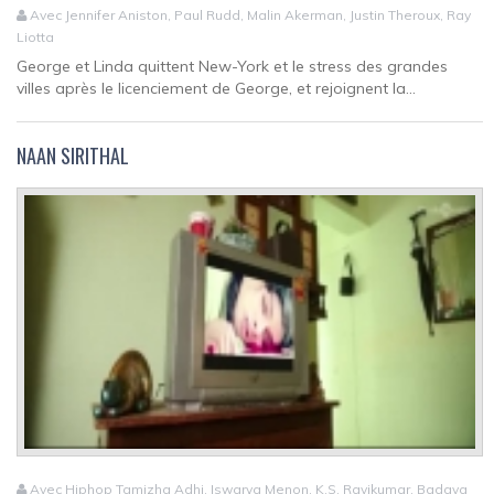
Avec Jennifer Aniston, Paul Rudd, Malin Akerman, Justin Theroux, Ray
Liotta
George et Linda quittent New-York et le stress des grandes
villes après le licenciement de George, et rejoignent la...
NAAN SIRITHAL
Avec Hiphop Tamizha Adhi, Iswarya Menon, K.S. Ravikumar, Badava