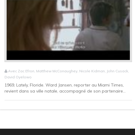
Avec Zac Efron, Matthew McConaughey, Nicole Kidman, John Cusack,
David Oyelowo
1969, Lately, Floride. Ward Jansen, reporter au Miami Times,
revient dans sa ville natale, accompagné de son partenaire...