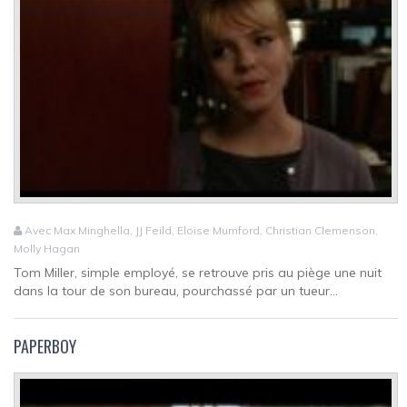
Avec Max Minghella, JJ Feild, Eloise Mumford, Christian Clemenson,
Molly Hagan
Tom Miller, simple employé, se retrouve pris au piège une nuit
dans la tour de son bureau, pourchassé par un tueur...
PAPERBOY