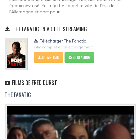
époux névrosé, Yella quitte sa petite ville de l'Est de
l'Allemagne et part pour...
THE FANATIC EN VOD ET STREAMING
Télécharger The Fanatic
Film complet en téléchargement
DOWNLOAD
STREAMING
FILMS DE FRED DURST
THE FANATIC