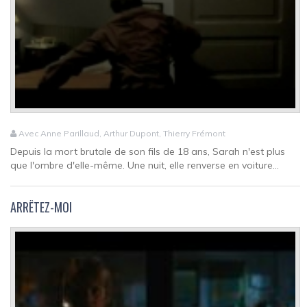
Avec Anne Parillaud, Arthur Dupont, Thierry Frémont
Depuis la mort brutale de son fils de 18 ans, Sarah n'est plus
que l'ombre d'elle-même. Une nuit, elle renverse en voiture...
ARRÊTEZ-MOI