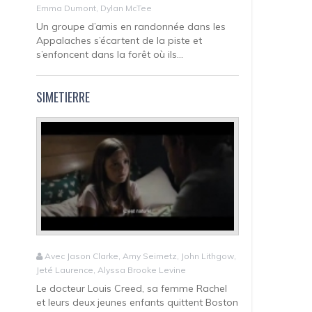
Emma Dumont, Dylan McTee
Un groupe d’amis en randonnée dans les
Appalaches s’écartent de la piste et
s’enfoncent dans la forêt où ils...
SIMETIERRE
Avec Jason Clarke, Amy Seimetz, John Lithgow,
Jeté Laurence, Alyssa Brooke Levine
Le docteur Louis Creed, sa femme Rachel
et leurs deux jeunes enfants quittent Boston