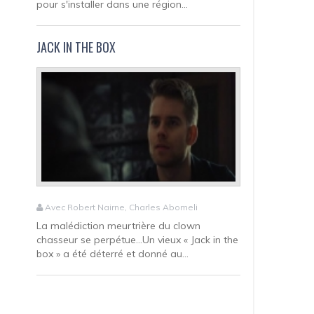
pour s'installer dans une région...
JACK IN THE BOX
Avec Robert Nairne, Charles Abomeli
La malédiction meurtrière du clown
chasseur se perpétue…Un vieux « Jack in the
box » a été déterré et donné au...