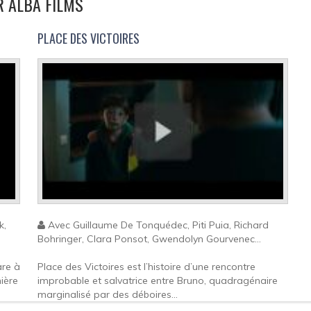
R ALBA FILMS
PLACE DES VICTOIRES
k,
Avec Guillaume De Tonquédec, Piti Puia, Richard
Bohringer, Clara Ponsot, Gwendolyn Gourvenec...
are à
Place des Victoires est l’histoire d’une rencontre
mière
improbable et salvatrice entre Bruno, quadragénaire
marginalisé par des déboires...