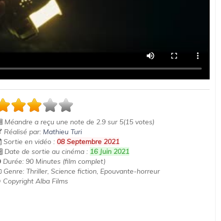
Méandre
a reçu une note de
2.9
sur
5
(
15
votes)
Réalisé par:
Mathieu Turi
Sortie en vidéo :
08 Septembre 2021
Date de sortie au cinéma :
16 Juin 2021
Durée: 90 Minutes (film complet)
Genre: Thriller, Science fiction, Epouvante-horreur
 Copyright Alba Films