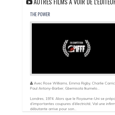
AUTRES FILMS À VOIR DE L'ÉDITEU
THE POWER
Avec Rose Williams, Emma Rigby, Charlie Carric
Paul Antony-Barber, Gbemisola Ikumelo...
Londres, 1974. Alors que le Royaume-Uni se prép
d’importantes coupures d’électricité, Val une infir
débutante arrive pour son...