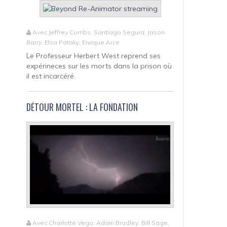
Avec Jeffrey Combs, Santiago Segura, Jason
Barry, Elsa Pataky, Enrique Arce
Le Professeur Herbert West reprend ses
expérineces sur les morts dans la prison où
il est incarcéré.
DÉTOUR MORTEL : LA FONDATION
Avec Charlotte Vega, Adain Bradley, Bill Sage,