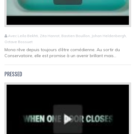
Avec Leïla Bekhti, Zita Hanrot, Bastien Bouillon, Johan Heldenbergh,
Octave Bossuet
Mona rêve depuis toujours d’être comédienne. Au sortir du
Conservatoire, elle est promise à un avenir brillant mais...
PRESSED