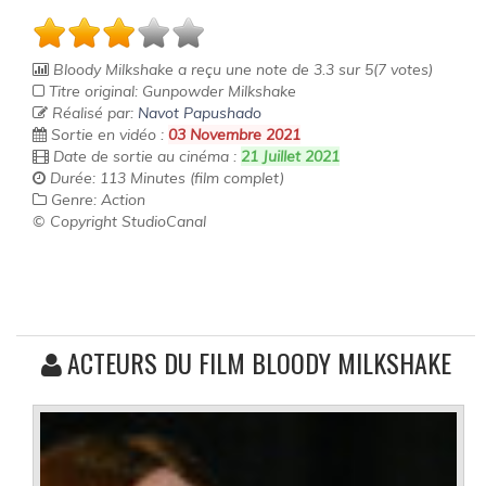
Bloody Milkshake
a reçu une note de
3.3
sur
5
(
7
votes)
Titre original: Gunpowder Milkshake
Réalisé par:
Navot Papushado
Sortie en vidéo :
03 Novembre 2021
Date de sortie au cinéma :
21 Juillet 2021
Durée: 113 Minutes (film complet)
Genre: Action
© Copyright StudioCanal
ACTEURS DU FILM BLOODY MILKSHAKE