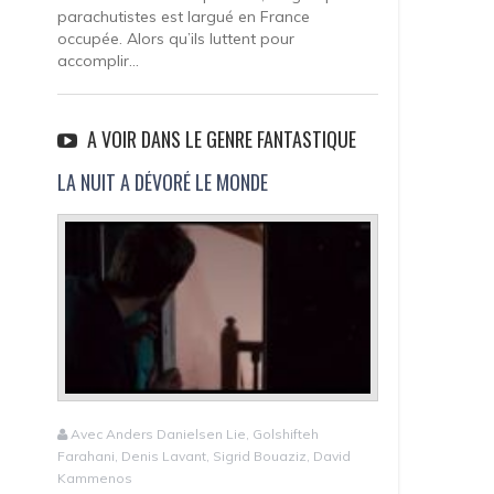
parachutistes est largué en France
occupée. Alors qu’ils luttent pour
accomplir...
A VOIR DANS LE GENRE FANTASTIQUE
LA NUIT A DÉVORÉ LE MONDE
Avec Anders Danielsen Lie, Golshifteh
Farahani, Denis Lavant, Sigrid Bouaziz, David
Kammenos