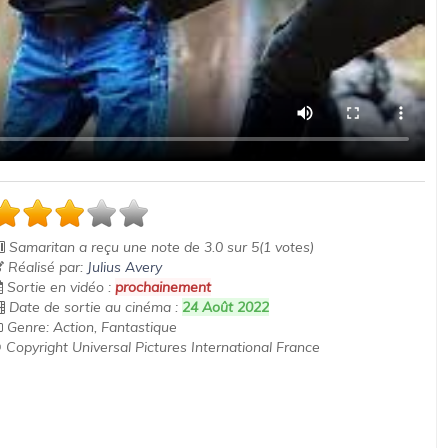
Samaritan
a reçu une note de
3.0
sur
5
(
1
votes)
Réalisé par:
Julius Avery
Sortie en vidéo :
prochainement
Date de sortie au cinéma :
24 Août 2022
Genre: Action, Fantastique
 Copyright Universal Pictures International France