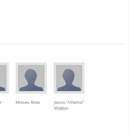
r
Moises Arias
Javon “Wanna”
Walton