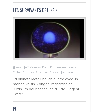
LES SURVIVANTS DE L'INFINI
Avec Jeff Morrow, Faith Domergue, Lance
Fuller, Douglas Spencer, Russell Johnson
La planete Metaluna, en guerre avec un
monde voisin, Zahgan, recherche de
l'uranium pour continuer la lutte. L'agent
Exeter...
PULI