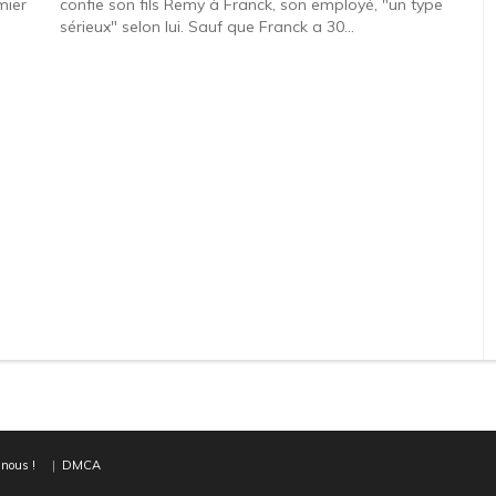
mier
confie son fils Remy à Franck, son employé, "un type
sérieux" selon lui. Sauf que Franck a 30...
nous !
|
DMCA