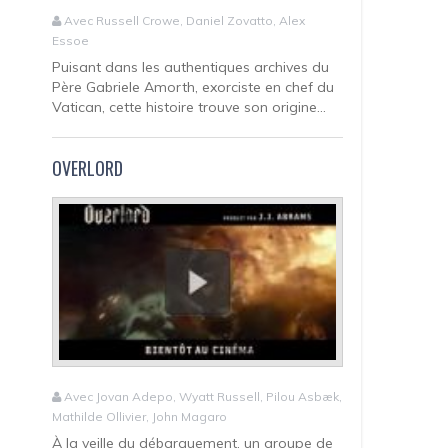
Avec Russell Crowe, Daniel Zovatto, Alex
Essoe
Puisant dans les authentiques archives du
Père Gabriele Amorth, exorciste en chef du
Vatican, cette histoire trouve son origine...
OVERLORD
Avec Jovan Adepo, Wyatt Russell, Pilou Asbæk,
Mathilde Ollivier, John Magaro
À la veille du débarquement, un groupe de