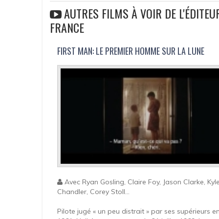
AUTRES FILMS À VOIR DE L'ÉDITE
FRANCE
FIRST MAN: LE PREMIER HOMME SUR LA LUNE
Avec Ryan Gosling, Claire Foy, Jason Clarke, Kyl
Chandler, Corey Stoll...
Pilote jugé « un peu distrait » par ses supérieurs e