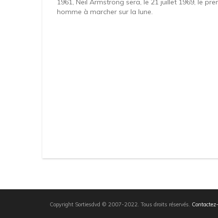
1961, Neil Armstrong sera, le 21 juillet 1969, le pre
homme à marcher sur la lune.
Copyright Sortiesdvd © 2007-2022. Tous droits réservés.
Contactez-