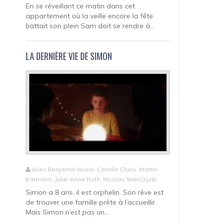
En se réveillant ce matin dans cet
appartement où la veille encore la fête
battait son plein Sam doit se rendre à...
LA DERNIÈRE VIE DE SIMON
Avec Benjamin Voisin, Camille Claris, Martin
Karmann, Julie-Anne Roth, Nicolas Wanczycki
Simon a 8 ans, il est orphelin. Son rêve est
de trouver une famille prête à l’accueillir.
Mais Simon n’est pas un...