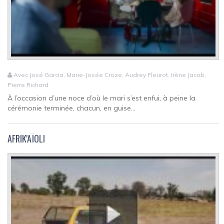
Avec José Garcia, Marie-Josée Croze, Audrey Fleurot, Irène Jacob,
Pierre Richard
À l’occasion d’une noce d’où le mari s’est enfui, à peine la
cérémonie terminée, chacun, en guise...
AFRIK'AÏOLI