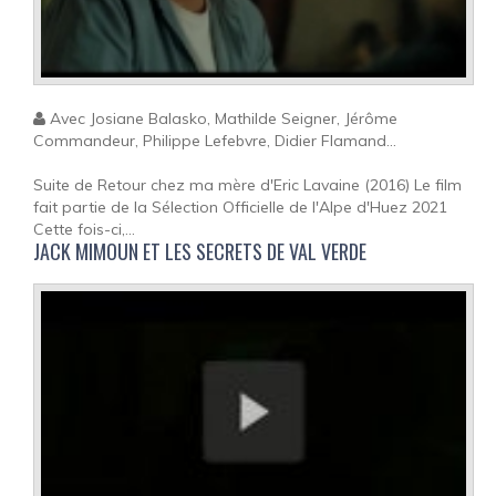
Avec Josiane Balasko, Mathilde Seigner, Jérôme
Commandeur, Philippe Lefebvre, Didier Flamand...
Suite de Retour chez ma mère d'Eric Lavaine (2016) Le film
fait partie de la Sélection Officielle de l'Alpe d'Huez 2021
Cette fois-ci,...
JACK MIMOUN ET LES SECRETS DE VAL VERDE