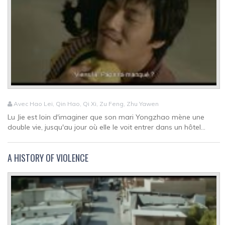
Avec Hao Lei, Qin Hao, Qi Xi, Zu Feng, Zhu Yawen
Lu Jie est loin d'imaginer que son mari Yongzhao mène une
double vie, jusqu'au jour où elle le voit entrer dans un hôtel...
A HISTORY OF VIOLENCE