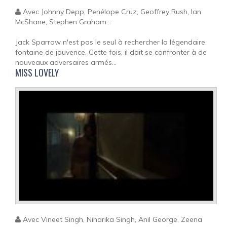
Avec Johnny Depp, Penélope Cruz, Geoffrey Rush, Ian
McShane, Stephen Graham...
Jack Sparrow n'est pas le seul à rechercher la légendaire
fontaine de jouvence. Cette fois, il doit se confronter à de
nouveaux adversaires armés...
MISS LOVELY
Avec Vineet Singh, Niharika Singh, Anil George, Zeena