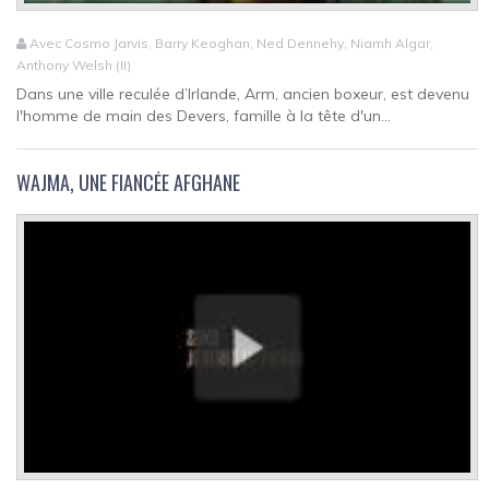
Avec Cosmo Jarvis, Barry Keoghan, Ned Dennehy, Niamh Algar,
Anthony Welsh (II)
Dans une ville reculée d’Irlande, Arm, ancien boxeur, est devenu
l'homme de main des Devers, famille à la tête d'un...
WAJMA, UNE FIANCÉE AFGHANE