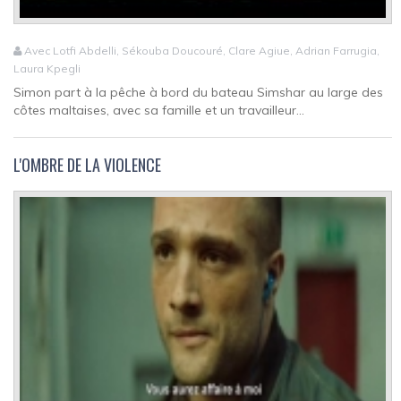
Avec Lotfi Abdelli, Sékouba Doucouré, Clare Agiue, Adrian Farrugia,
Laura Kpegli
Simon part à la pêche à bord du bateau Simshar au large des
côtes maltaises, avec sa famille et un travailleur...
L'OMBRE DE LA VIOLENCE