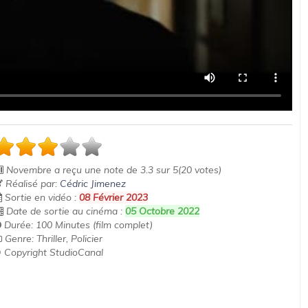
Novembre
a reçu une note de
3.3
sur
5
(
20
votes)
Réalisé par:
Cédric Jimenez
Sortie en vidéo :
08 Février 2023
Date de sortie au cinéma :
05 Octobre 2022
Durée: 100 Minutes (film complet)
Genre: Thriller, Policier
 Copyright StudioCanal