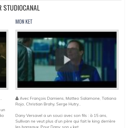
UR STUDIOCANAL
MON KET
..
Avec François Damiens, Matteo Salamone, Tatiana
Rojo, Christian Brahy, Serge Hutry...
 un
io
Dany Versavel a un souci avec son fils : à 15 ans,
Sullivan ne veut plus d’un père qui fait le king derrière
les barreaux. Pour Dany, son « ket...