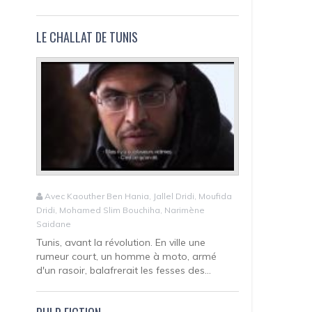
LE CHALLAT DE TUNIS
Avec Kaouther Ben Hania, Jallel Dridi, Moufida
Dridi, Mohamed Slim Bouchiha, Narimène
Saidane
Tunis, avant la révolution. En ville une
rumeur court, un homme à moto, armé
d'un rasoir, balafrerait les fesses des...