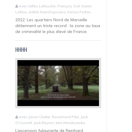
Avec Gilles Lellouche, François Civil, Karim
Leklou, Adèle Exarchopoulos, Kenza Fortas
2012. Les quartiers Nord de Marseille
détiennent un triste record : la zone au taux
de criminalité le plus élevé de France.
HHHH
Avec Jason Clarke, Rosamund Pike, Jack
O'Connell, Jack Reynor, Mia Wasikowska
L’ascension fulgurante de Reinhard