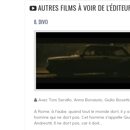
AUTRES FILMS À VOIR DE L'ÉDITE
IL DIVO
Avec Toni Servillo, Anna Bonaiuto, Giulio Bosetti.
A Rome, à l'aube, quand tout le monde dort, il y a
homme qui ne dort pas. Cet homme s'appelle Giul
Andreotti. Il ne dort pas, car il doit...