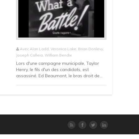
Avec Alan Ladd, Veronica Lake, Brian Donlevy,
Joseph Calleia, William Bendix
Lors d'une campagne municipale, Taylor
Henry, le fils d'un des candidats, est
assassiné. Ed Beaumont, le bras droit de...