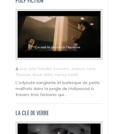
PULP FICTION
Avec John Travolta, Samuel L. Jackson, Uma
Thurman, Bruce Willis, Harvey Keitel
L'odyssée sanglante et burlesque de petits
malfrats dans la jungle de Hollywood à
travers trois histoires qui...
LA CLÉ DE VERRE