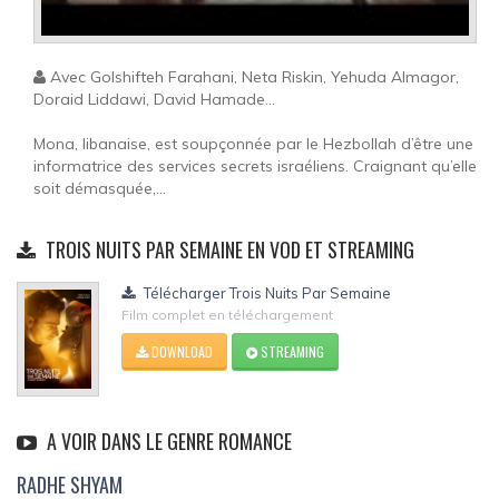
Avec Golshifteh Farahani, Neta Riskin, Yehuda Almagor,
Doraid Liddawi, David Hamade...
Mona, libanaise, est soupçonnée par le Hezbollah d’être une
informatrice des services secrets israéliens. Craignant qu’elle
soit démasquée,...
TROIS NUITS PAR SEMAINE EN VOD ET STREAMING
Télécharger Trois Nuits Par Semaine
Film complet en téléchargement
DOWNLOAD
STREAMING
A VOIR DANS LE GENRE ROMANCE
RADHE SHYAM