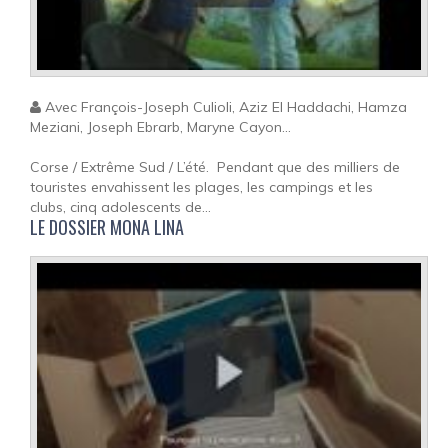
Avec François-Joseph Culioli, Aziz El Haddachi, Hamza
Meziani, Joseph Ebrarb, Maryne Cayon...
Corse / Extrême Sud / L’été. Pendant que des milliers de
touristes envahissent les plages, les campings et les
clubs, cinq adolescents de...
LE DOSSIER MONA LINA