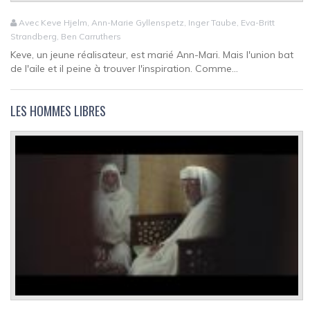
Avec Keve Hjelm, Ann-Marie Gyllenspetz, Inger Taube, Eva-Britt
Strandberg, Ben Carruthers
Keve, un jeune réalisateur, est marié Ann-Mari. Mais l'union bat
de l'aile et il peine à trouver l'inspiration. Comme...
LES HOMMES LIBRES