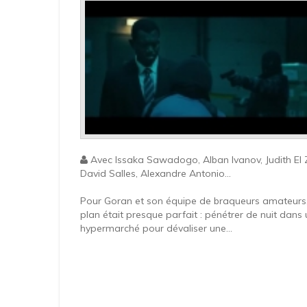
Avec Issaka Sawadogo, Alban Ivanov, Judith El Z
David Salles, Alexandre Antonio...
Pour Goran et son équipe de braqueurs amateurs,
plan était presque parfait : pénétrer de nuit dans
hypermarché pour dévaliser une...