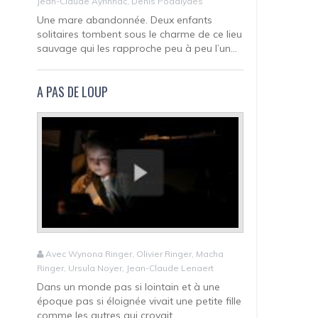
Jean-Claude Ayrinhac, Denis Podalydès
Une mare abandonnée. Deux enfants
solitaires tombent sous le charme de ce lieu
sauvage qui les rapproche peu à peu l’un...
A PAS DE LOUP
Avec Wynona Ringer, Olivier Ringer, Macha
Ringer, Ursula Noyer, Jean-Claude Lenaert
Dans un monde pas si lointain et à une
époque pas si éloignée vivait une petite fille
comme les autres qui croyait...