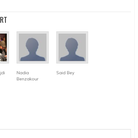
ERT
jdi
Nadia
Said Bey
Benzakour