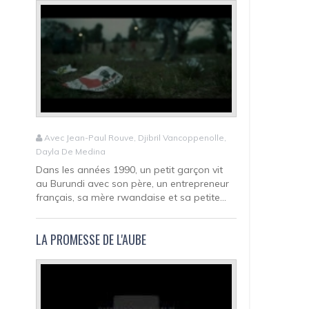
Avec Jean-Paul Rouve, Djibril Vancoppenolle,
Dayla De Medina
Dans les années 1990, un petit garçon vit
au Burundi avec son père, un entrepreneur
français, sa mère rwandaise et sa petite...
LA PROMESSE DE L'AUBE