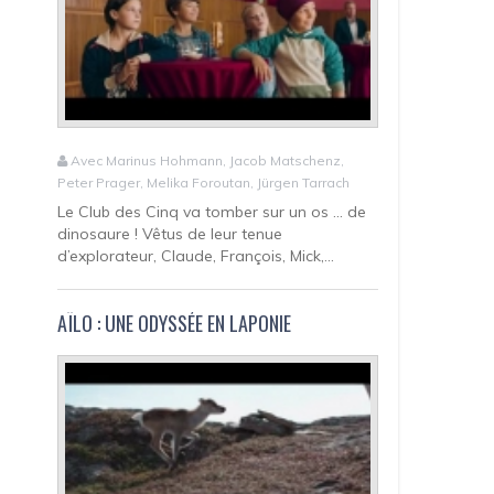
Avec Marinus Hohmann, Jacob Matschenz,
Peter Prager, Melika Foroutan, Jürgen Tarrach
Le Club des Cinq va tomber sur un os ... de
dinosaure ! Vêtus de leur tenue
d’explorateur, Claude, François, Mick,...
AÏLO : UNE ODYSSÉE EN LAPONIE