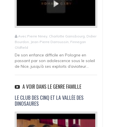
Avec Pierre Niney, Charlotte Gainsbourg, Didier
Bourdon, Jean-Pierre Darroussin, Finnegan
Oldfield
De son enfance difficile en Pologne en
passant par son adolescence sous le soleil
de Nice, jusqu’à ses exploits d’aviateur...
A VOIR DANS LE GENRE FAMILLE
LE CLUB DES CINQ ET LA VALLÉE DES
DINOSAURES