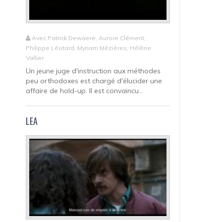
Avec Patrick Dewaere, Aurore Clément,
Philippe Léotard, Myriam Mézières, Hélène
Vallier
Un jeune juge d'instruction aux méthodes
peu orthodoxes est chargé d'élucider une
affaire de hold-up. Il est convaincu...
LEA