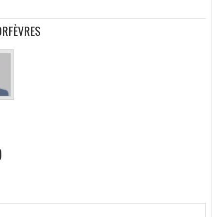
ORFÈVRES
n
)