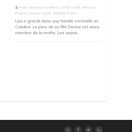
Avec Vanessa Scalera, Linda Caridi, Alessio
Praticò, Mauro Conte, Matilde Piana
Lea a grandi dans une famille criminelle en
Calabre. Le père de sa fille Denise est aussi
membre de la mafia. Lea aspire...