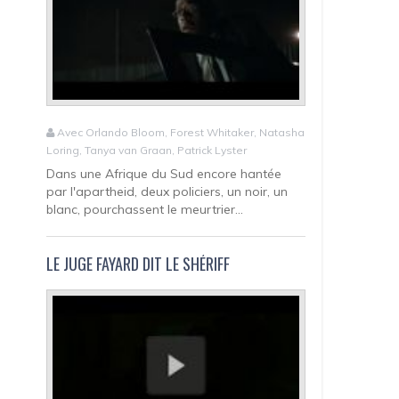
Avec Orlando Bloom, Forest Whitaker, Natasha
Loring, Tanya van Graan, Patrick Lyster
Dans une Afrique du Sud encore hantée
par l'apartheid, deux policiers, un noir, un
blanc, pourchassent le meurtrier...
LE JUGE FAYARD DIT LE SHÉRIFF