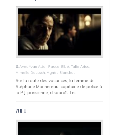
Avec Yvan Attal, Pascal Elbé, Talid Ariss,
Armelle Deutsch, Agnès Blanchot
Sur la route des vacances, la femme de
Stéphane Monnereau, capitaine de police à
la P.J. parisienne, disparaît. Les...
ZULU