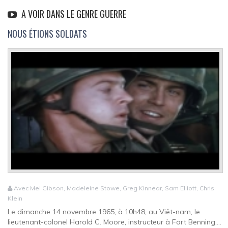
A VOIR DANS LE GENRE GUERRE
NOUS ÉTIONS SOLDATS
Avec Mel Gibson, Madeleine Stowe, Greg Kinnear, Sam Elliott, Chris
Klein
Le dimanche 14 novembre 1965, à 10h48, au Viêt-nam, le
lieutenant-colonel Harold C. Moore, instructeur à Fort Benning,...