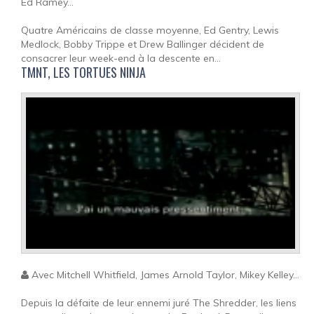
Ed Ramey...
Quatre Américains de classe moyenne, Ed Gentry, Lewis
Medlock, Bobby Trippe et Drew Ballinger décident de
consacrer leur week-end à la descente en...
TMNT, LES TORTUES NINJA
Avec Mitchell Whitfield, James Arnold Taylor, Mikey Kelley...
Depuis la défaite de leur ennemi juré The Shredder, les liens