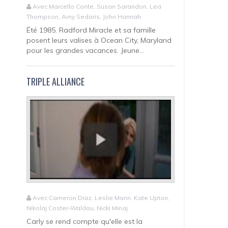
Avec Marcello Conte, Susan Sarandon, Lea
Thompson, Amy Sedaris, John Hannah
Été 1985. Radford Miracle et sa famille
posent leurs valises à Ocean City, Maryland
pour les grandes vacances. Jeune...
TRIPLE ALLIANCE
Avec Cameron Diaz, Leslie Mann, Kate Upton,
Nikolaj Coster-Waldau, Nicki Minaj
Carly se rend compte qu'elle est la