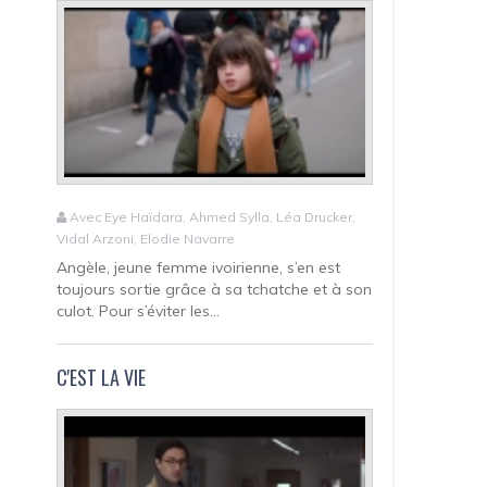
Avec Eye Haïdara, Ahmed Sylla, Léa Drucker,
Vidal Arzoni, Elodie Navarre
Angèle, jeune femme ivoirienne, s’en est
toujours sortie grâce à sa tchatche et à son
culot. Pour s’éviter les...
C'EST LA VIE