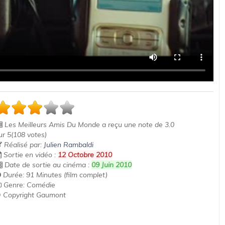
Les Meilleurs Amis Du Monde
a reçu une note de
3.0
ur
5
(
108
votes)
Réalisé par:
Julien Rambaldi
Sortie en vidéo :
12 Octobre 2010
Date de sortie au cinéma :
09 Juin 2010
Durée: 91 Minutes (film complet)
Genre: Comédie
 Copyright Gaumont