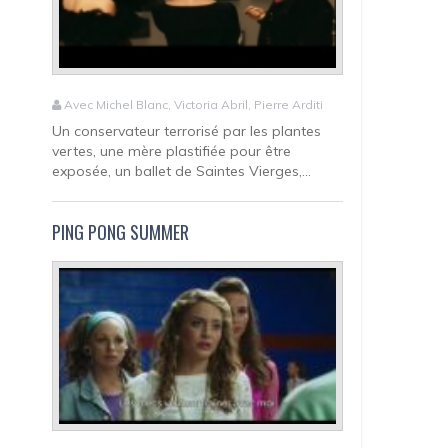
Avec Michel Blanc, Victoria Abril, Pierre Arditi
Un conservateur terrorisé par les plantes
vertes, une mère plastifiée pour être
exposée, un ballet de Saintes Vierges,...
PING PONG SUMMER