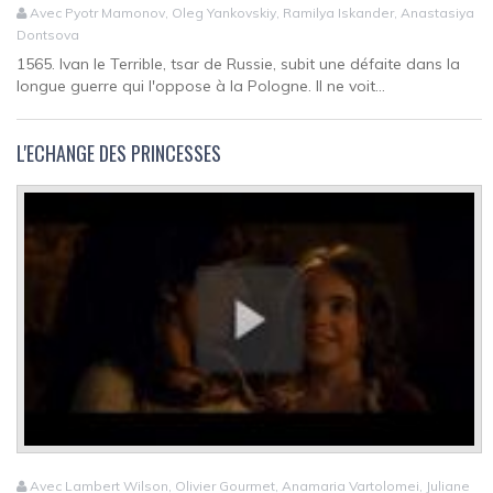
Avec Pyotr Mamonov, Oleg Yankovskiy, Ramilya Iskander, Anastasiya
Dontsova
1565. Ivan le Terrible, tsar de Russie, subit une défaite dans la
longue guerre qui l'oppose à la Pologne. Il ne voit...
L'ECHANGE DES PRINCESSES
Avec Lambert Wilson, Olivier Gourmet, Anamaria Vartolomei, Juliane