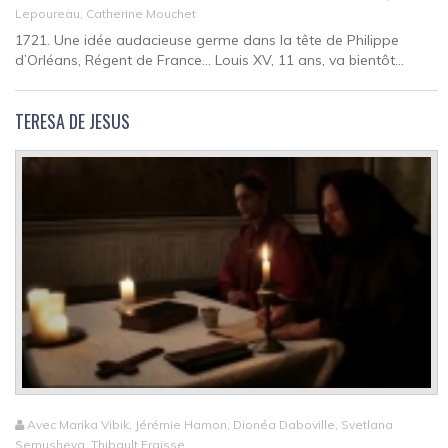
Lepoureau, Catherine Mouchet
1721. Une idée audacieuse germe dans la tête de Philippe
d’Orléans, Régent de France… Louis XV, 11 ans, va bientôt...
TERESA DE JESUS
Avec Marika Vibik, Jérémie Hamon, Dionéa Daboville, Svetlana
Semusheva, Thibault Fraisse