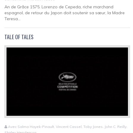
An de Grâce 1575. Lorenzo de Cepeda, riche marchand
espagnol, de retour du Japon doit soutenir sa sœur, la Madre
Teresa...
TALE OF TALES
Avec Salma Hayek-Pinault, Vincent Cassel, Toby Jones, John C. Reilly,
Shirley Henderson