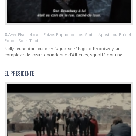
Avec Elsa Lekakou, Foivos Papadopoulos, Stathis Apostolou, Rafael
Papad, Salim Talbi
Nelly, jeune danseuse en fugue, se réfugie à Broadway, un
complexe de loisirs abandonné d’Athènes, squatté par une...
EL PRESIDENTE