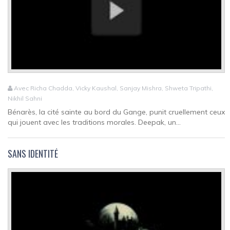
Avec Richa Chadda, Vicky Kaushal, Sanjay Mishra, Shweta Tripathi,
Nikhil Sahni
Bénarès, la cité sainte au bord du Gange, punit cruellement ceux
qui jouent avec les traditions morales. Deepak, un...
SANS IDENTITÉ