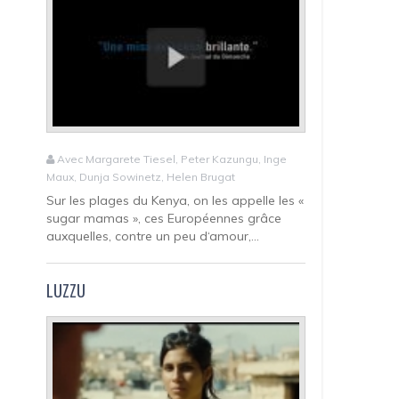
Avec Margarete Tiesel, Peter Kazungu, Inge
Maux, Dunja Sowinetz, Helen Brugat
Sur les plages du Kenya, on les appelle les «
sugar mamas », ces Européennes grâce
auxquelles, contre un peu d‘amour,...
LUZZU