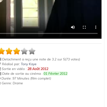
Detachment
a reçu une note de
3.2
sur
5
(
73
votes)
Réalisé par:
Tony Kaye
Sortie en vidéo :
28 Août 2012
Date de sortie au cinéma :
01 Février 2012
Durée: 97 Minutes (film complet)
Genre: Drame