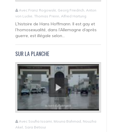
Avec Franz Rogowski, Georg Friedrich, Anton
von Lucke, Thomas Prenn, Alfred Hartung
L’histoire de Hans Hoffmann. Il est gay et
l’homosexualité, dans l’Allemagne d’après
guerre, est illégale selon...
SUR LA PLANCHE
Avec Soufia Issami, Mouna Bahmad, Nouzha
Akel, Sara Betioui