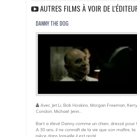
AUTRES FILMS À VOIR DE L'ÉDITEU
DANNY THE DOG
Avec Jet Li, Bob Hoskins, Morgan Freeman, Kerr
Condon, Michael Jenn...
Bart a élevé Danny comme un chien, dressé pour t
A 30 ans, il ne connaît de la vie que son maître, la
pièce dans laquelle il est resté...