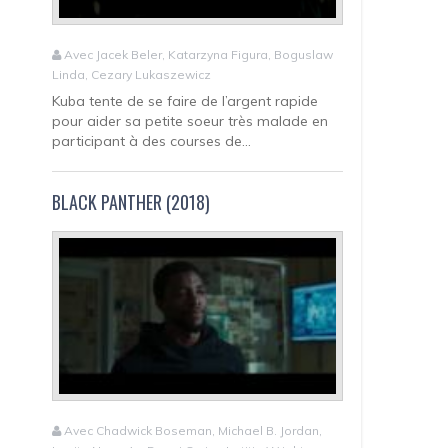
Avec Jacek Beler, Katarzyna Figura, Boguslaw
Linda, Cezary Lukaszewicz
Kuba tente de se faire de l’argent rapide
pour aider sa petite soeur très malade en
participant à des courses de...
BLACK PANTHER (2018)
Avec Chadwick Boseman, Michael B. Jordan,