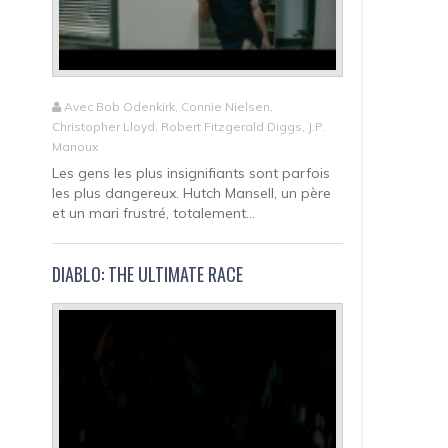
Avec Bob Odenkirk, Connie Nielsen,
Christopher Lloyd, Robert Fitzgerald Diggs, J.P.
Manoux
Les gens les plus insignifiants sont parfois
les plus dangereux. Hutch Mansell, un père
et un mari frustré, totalement...
DIABLO: THE ULTIMATE RACE