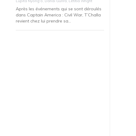
Lupita Nyong'o, Danai Gurira, Letitia Wright
Après les événements qui se sont déroulés
dans Captain America : Civil War, T’Challa
revient chez lui prendre sa...