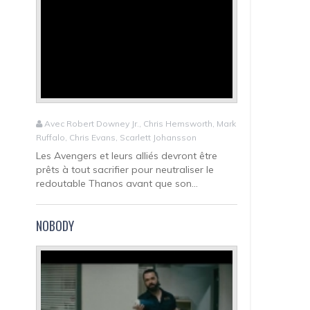
Avec Robert Downey Jr., Chris Hemsworth, Mark
Ruffalo, Chris Evans, Scarlett Johansson
Les Avengers et leurs alliés devront être
prêts à tout sacrifier pour neutraliser le
redoutable Thanos avant que son...
NOBODY