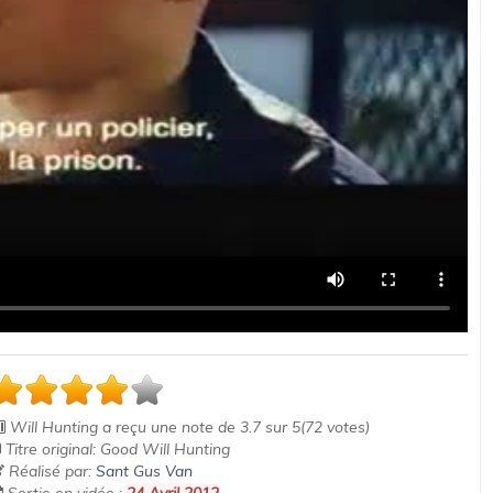
Will Hunting
a reçu une note de
3.7
sur
5
(
72
votes)
Titre original: Good Will Hunting
Réalisé par:
Sant Gus Van