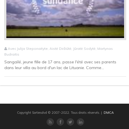
Avec Julija Steponaityte, Aistė Diržiūtė, Jūratė Sodytė, Martynas
Budraitis
Sangaïlé, jeune fille de 17 ans, passe l'été avec ses parents
dans leur villa au bord d'un lac de Lituanie. Comme...
Copyright Sortiesdvd © 2007-2022. Tous droits réservés.
|
DMCA