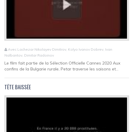
Avec Lachezar Nikolayev Dimitrov, Kolyo Ivanov Dobrev, Ivan
Nalbantov, Dimitar Radoinov
Le film fait partie de la Sélection Officielle Cannes 2020 Aux
confins de la Bulgarie rurale, Petar traverse les saisons et...
TÊTE BAISSÉE