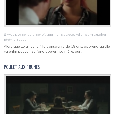
Avec Mya Bollaers, Benoît Magimel, Els Deceukelier, Sami Outalbali,
Jérémie Zagba
Alors que Lola, jeune fille transgenre de 18 ans, apprend qu’elle
va enfin pouvoir se faire opérer , sa mère, qui...
POULET AUX PRUNES