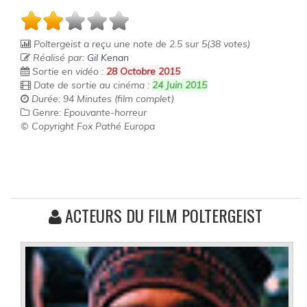
Poltergeist
a reçu une note de
2.5
sur
5
(
38
votes)
Réalisé par:
Gil Kenan
Sortie en vidéo :
28 Octobre 2015
Date de sortie au cinéma :
24 Juin 2015
Durée: 94 Minutes (film complet)
Genre: Epouvante-horreur
© Copyright Fox Pathé Europa
ACTEURS DU FILM POLTERGEIST