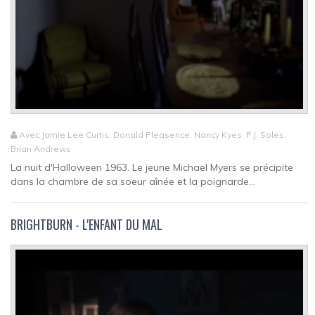
Avec Jamie Lee Curtis, Donald Pleasence, Nancy Kyes, P.J. Soles,
Brian Andrews
La nuit d'Halloween 1963. Le jeune Michael Myers se précipite
dans la chambre de sa soeur aînée et la poignarde...
BRIGHTBURN - L'ENFANT DU MAL