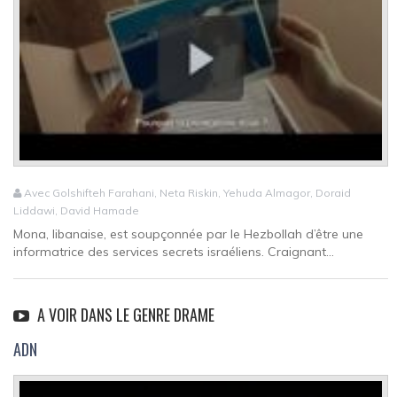
Avec Golshifteh Farahani, Neta Riskin, Yehuda Almagor, Doraid
Liddawi, David Hamade
Mona, libanaise, est soupçonnée par le Hezbollah d’être une
informatrice des services secrets israéliens. Craignant...
A VOIR DANS LE GENRE DRAME
ADN