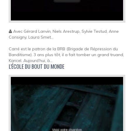
Avec Gérard Lanvin, Niels Arestrup, Sylvie Testud, Anne
Consigny, Laura Smet...
Carré est le patron de la BRB (Brigade de Répression du
Banditisme). 3 ans plus tôt, il a fait tomber un grand truand,
Kancel. Aujourd’hui, à...
L'ÉCOLE DU BOUT DU MONDE